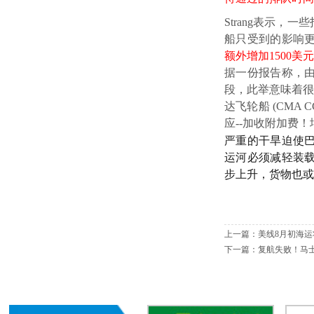
Strang表示
船只受到的影响
额外增加1500美
据一份报告称，
段，此举意味着很
达飞轮船 (CMA 
应--加收附加费！
严重的干旱迫使
运河必须减轻装
步上升，货物也或
上一篇：
美线8月初海
下一篇：
复航失败！马士