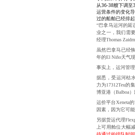
从36-38艘下调至
运营条件的变化导
过的船舶已经排起
“巴拿马运河的延
业之一，我们需要采
经理Thomas Zai
虽然巴拿马已经
年的El Niño
事实上，运河管理
据悉，受运河枯水
力为17312T
博亚港（Balboa
运价平台Xenet
因素，因为它可能
另据货运代理Flex
上可用舱位大幅
待通过的排队时间